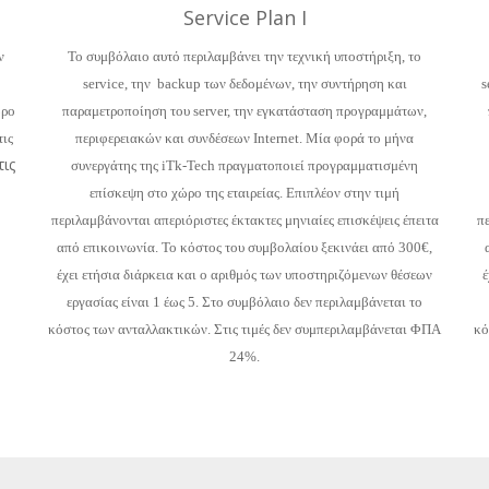
Service Plan I
ν
Το συμβόλαιο αυτό περιλαμβάνει την τεχνική υποστήριξη, το
service, την backup των δεδομένων, την συντήρηση και
s
ώρο
παραμετροποίηση του server, την εγκατάσταση προγραμμάτων,
τις
περιφερειακών και συνδέσεων Internet. Μία φορά το μήνα
ις
συνεργάτης της iTk-Tech πραγματοποιεί προγραμματισμένη
επίσκεψη στο χώρο της εταιρείας. Επιπλέον στην τιμή
περιλαμβάνονται απεριόριστες έκτακτες μηνιαίες επισκέψεις έπειτα
πε
από επικοινωνία. Το κόστος του συμβολαίου ξεκινάει από 300€,
έχει ετήσια διάρκεια και ο αριθμός των υποστηριζόμενων θέσεων
έ
εργασίας είναι 1 έως 5. Στο συμβόλαιο δεν περιλαμβάνεται το
κόστος των ανταλλακτικών. Στις τιμές δεν συμπεριλαμβάνεται ΦΠΑ
κό
24%.