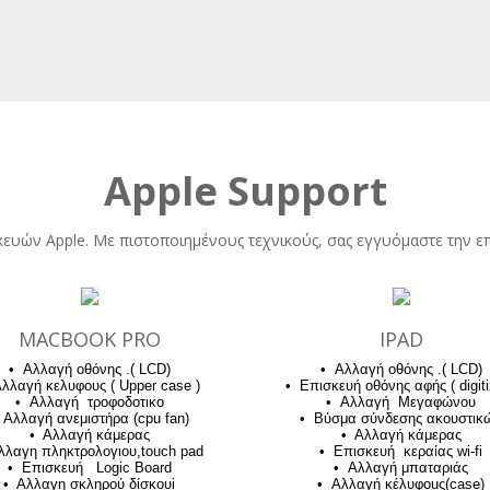
Apple Support
κευών Apple. Με πιστοποιημένους τεχνικούς, σας εγγυόμαστε την 
MACBOOK PRO
IPAD
• Αλλαγή οθόνης .( LCD)
• Αλλαγή οθόνης .( LCD)
λλαγή κελυφους ( Upper case )
• Επισκευή οθόνης αφής ( digiti
• Αλλαγή τροφοδοτικο
• Αλλαγή Μεγαφώνου
 Αλλαγή ανεμιστήρα (cpu fan)
• Βύσμα σύνδεσης ακουστικ
• Αλλαγή κάμερας
• Αλλαγή κάμερας
λλαγη πληκτρολογιου,touch pad
• Επισκευή κεραίας wi-fi
• Επισκευή Logic Board
• Αλλαγή μπαταριάς
• Αλλαγη σκληρού δίσκουi
• Αλλαγή κέλυφοuς(case)