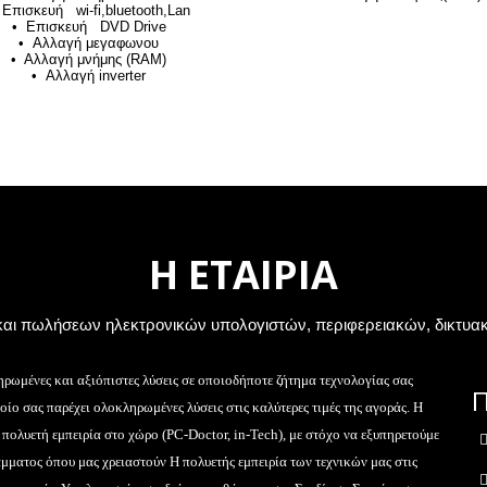
 Επισκευή wi-fi,bluetooth,Lan
• Επισκευή DVD Drive
• Αλλαγή μεγαφωνου
• Αλλαγή μνήμης (RAM)
• Αλλαγή inverter
Η ΕΤΑΙΡΙΑ
ν και πωλήσεων ηλεκτρονικών υπολογιστών, περιφερειακών, δικτυα
ρωμένες και αξιόπιστες λύσεις σε οποιοδήποτε ζήτημα τεχνολογίας σας
ίο σας παρέχει ολοκληρωμένες λύσεις στις καλύτερες τιμές της αγοράς. Η
 πολυετή εμπειρία στο χώρο (PC-Doctor, in-Tech), με στόχο να εξυπηρετούμε
άμματος όπου μας χρειαστούν Η πολυετής εμπειρία των τεχνικών μας στις