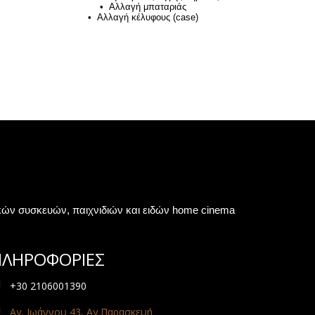
• Αλλαγή μπαταριάς
• Αλλαγή κέλυφους (case)
κών συσκευών, παιχνιδιών και ειδών home cinema
ΠΛΗΡΟΦΟΡΙΕΣ
+30 2106001390
Αγ. Ιωάννου 43, Αγ.Παρασκευή