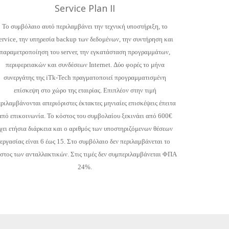
Service Plan II
Το συμβόλαιο αυτό περιλαμβάνει την τεχνική υποστήριξη, το
ervice, την υπηρεσία backup των δεδομένων, την συντήρηση και
παραμετροποίηση του server, την εγκατάσταση προγραμμάτων,
περιφερειακών και συνδέσεων Internet. Δύο φορές το μήνα
συνεργάτης της iTk-Tech πραγματοποιεί προγραμματισμένη
επίσκεψη στο χώρο της εταιρίας. Επιπλέον στην τιμή
ριλαμβάνονται απεριόριστες έκτακτες μηνιαίες επισκέψεις έπειτα
από επικοινωνία. Το κόστος του συμβολαίου ξεκινάει από 600€
χει ετήσια διάρκεια και ο αριθμός των υποστηριζόμενων θέσεων
εργασίας είναι 6 έως 15. Στο συμβόλαιο δεν περιλαμβάνεται το
στος των ανταλλακτικών. Στις τιμές δεν συμπεριλαμβάνεται ΦΠΑ
24%.