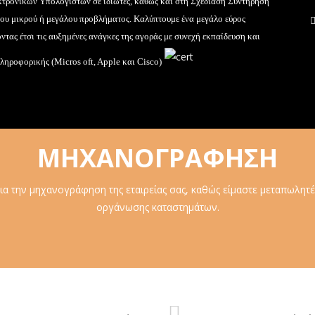
κτρονικών Υπολογιστών σε ιδιώτες, καθώς και στη Σχεδίαση Συντήρηση
του μικρού ή μεγάλου προβλήματος. Καλύπτουμε ένα μεγάλο εύρος
ντας έτσι τις αυξημένες ανάγκες της αγοράς με συνεχή εκπαίδευση και
πληροφορικής (Micros oft, Apple και Cisco)
ΜΗΧΑΝΟΓΡΑΦΗΣΗ
ια την μηχανογράφηση της εταιρείας σας, καθώς είμαστε μεταπωλ
οργάνωσης καταστημάτων.