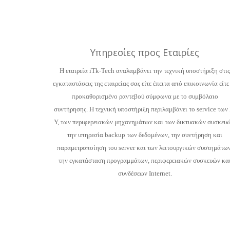
Υπηρεσίες προς Εταιρίες
Η εταιρεία iTk-Tech αναλαμβάνει την τεχνική υποστήριξη στις
εγκαταστάσεις της εταιρείας σας είτε έπειτα από επικοινωνία είτε
προκαθορισμένο ραντεβού σύμφωνα με το συμβόλαιο
συντήρησης.
Η τεχνική υποστήριξη περιλαμβάνει το service των
Υ, των περιφερειακών μηχανημάτων και των δικτυακών συσκευώ
την υπηρεσία backup των δεδομένων, την συντήρηση και
παραμετροποίηση του server και των λειτουργικών συστημάτων
την εγκατάσταση προγραμμάτων, περιφερειακών συσκευών κα
συνδέσεων Internet.