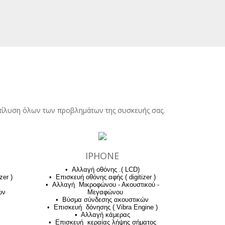
επίλυση όλων των προβλημάτων της συσκευής σας.
IPHONE
• Αλλαγή οθόνης .( LCD)
zer )
• Επισκευή οθόνης αφής ( digitizer )
• Αλλαγή Μικροφώνου - Ακουστικού -
ών
Μεγαφώνου
• Βύσμα σύνδεσης ακουστικών
• Επισκευή δόνησης ( Vibra Engine )
• Αλλαγή κάμερας
• Επισκευή κεραίας λήψης σήματος