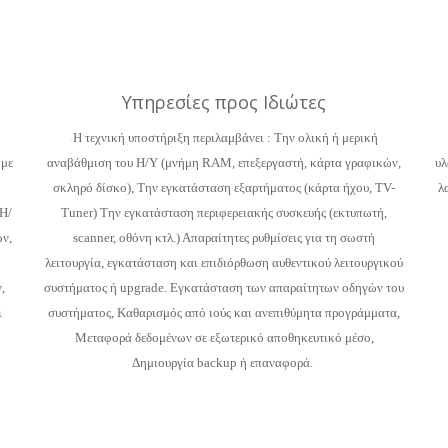
Υπηρεσίες προς Ιδιώτες
.
Η τεχνική υποστήριξη περιλαμβάνει : Την ολική ή μερική
 με
αναβάθμιση του Η/Υ (μνήμη RAM, επεξεργαστή, κάρτα γραφικών,
υλ
σκληρό δίσκο), Την εγκατάσταση εξαρτήματος (κάρτα ήχου, TV-
λ
 Η/
Tuner) Την εγκατάσταση περιφερειακής συσκευής (εκτυπωτή,
ν,
scanner, οθόνη κτλ.) Απαραίτητες ρυθμίσεις για τη σωστή
λειτουργία, εγκατάσταση και επιδιόρθωση αυθεντικού λειτουργικού
,
συστήματος ή upgrade. Εγκατάσταση των απαραίτητων οδηγών του
ι
συστήματος, Καθαρισμός από ιούς και ανεπιθύμητα προγράμματα,
Μεταφορά δεδομένων σε εξωτερικό αποθηκευτικό μέσο,
Δημιουργία backup ή επαναφορά.