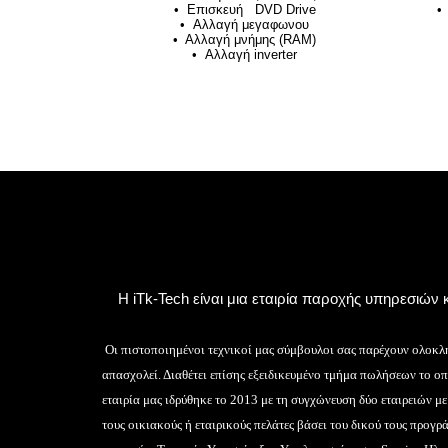
• Επισκευή DVD Drive
•
• Αλλαγή μεγαφωνου
• Αλλαγή μνήμης (RAM)
• Αλλαγή inverter
Η iTk-Tech είναι μια εταιρία παροχής υπηρεσιώ
Οι πιστοποιημένοι τεχνικοί μας σύμβουλοι σας παρέχουν ολοκλη
απασχολεί. Διαθέτει επίσης εξειδικευμένο τμήμα πωλήσεων το οπο
εταιρία μας ιδρύθηκε το 2013 με τη συγχώνευση δύο εταιρειών με
τους οικιακούς ή εταιρικούς πελάτες βάσει του δικού τους προγρ